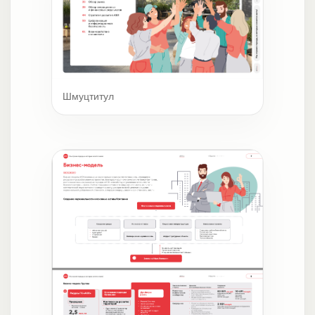
Шмуцтитул