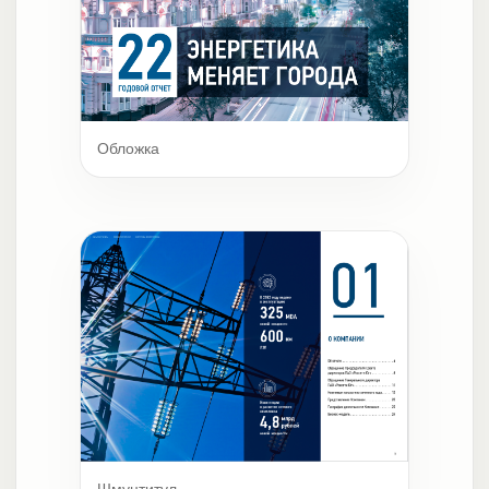
Обложка
Шмуцтитул