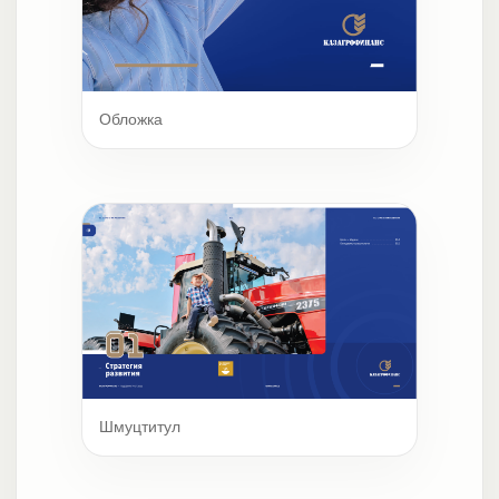
Обложка
Шмуцтитул