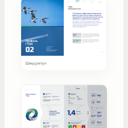
Шмуцтитул