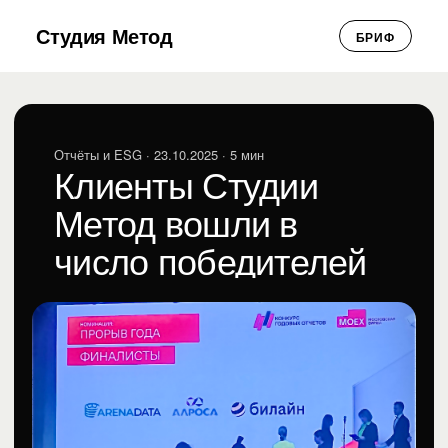
Студия Метод
БРИФ
Отчёты и ESG
· 23.10.2025 · 5 мин
Клиенты Студии
Метод вошли в
число победителей
XXVIII ежегодного
конкурса годовых
отчётов Московской
биржи
Виктория Рындина