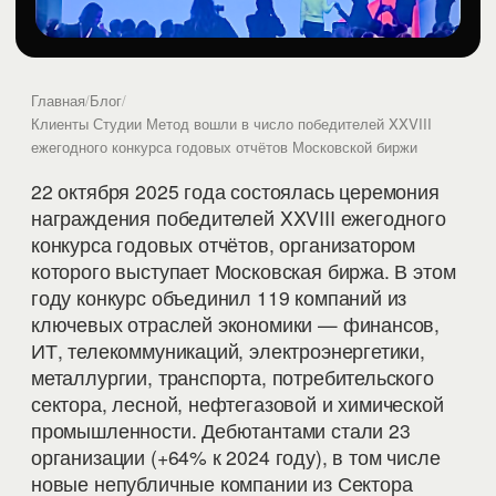
ВР
Отчёты и ESG · 23.10.2025
Главная
/
Блог
/
Клиенты Студии Метод вошли в число победителей XXVIII
ежегодного конкурса годовых отчётов Московской биржи
22 октября 2025 года состоялась церемония
награждения победителей XXVIII ежегодного
конкурса годовых отчётов, организатором
которого выступает Московская биржа. В этом
году конкурс объединил 119 компаний из
ключевых отраслей экономики — финансов,
ИТ, телекоммуникаций, электроэнергетики,
металлургии, транспорта, потребительского
сектора, лесной, нефтегазовой и химической
промышленности. Дебютантами стали 23
организации (+64% к 2024 году), в том числе
новые непубличные компании из Сектора