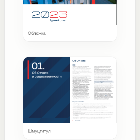
Обложка
Шмуцтитул