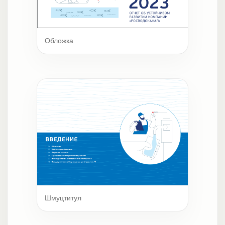
Обложка
Шмуцтитул