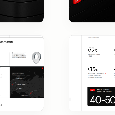
ожка
Шмуцтитул
а