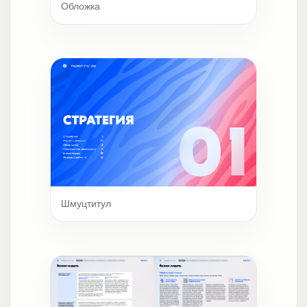
Обложка
Шмуцтитул