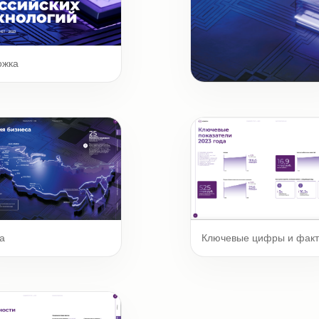
ожка
Шмуцтитул
а
Ключевые цифры и фак