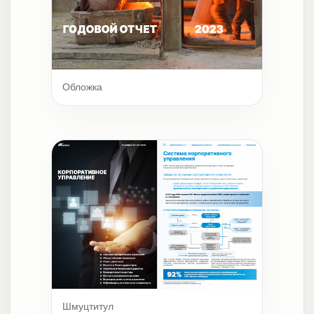
Обложка
Шмуцтитул