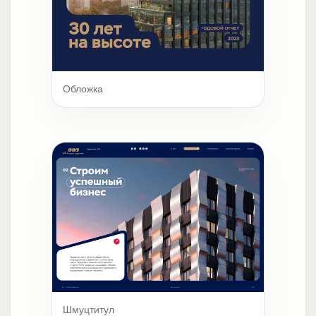
Обложка
Шмуцтитул