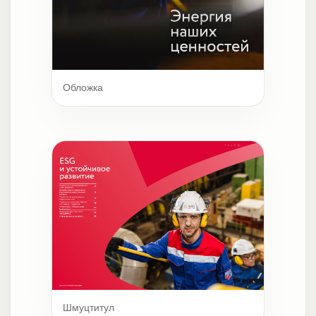
Обложка
Шмуцтитул