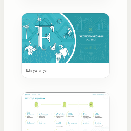
Шмуцтитул