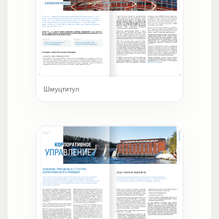
Шмуцтитул