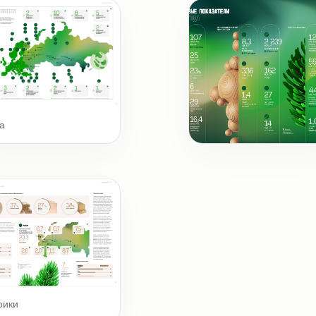
а
Ключевые цифры и фак
фики