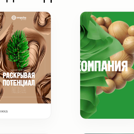
ожка
Шмуцтитул