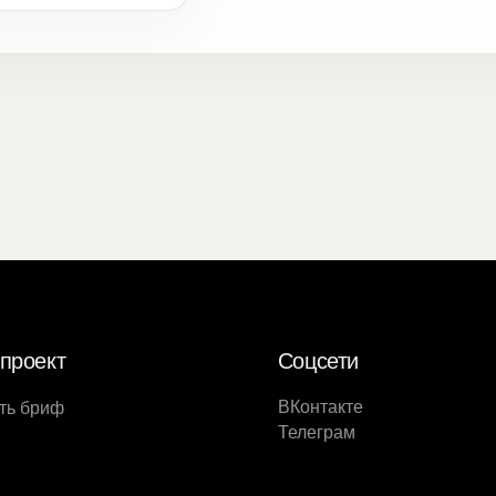
проект
Соцсети
ВКонтакте
ть бриф
Телеграм