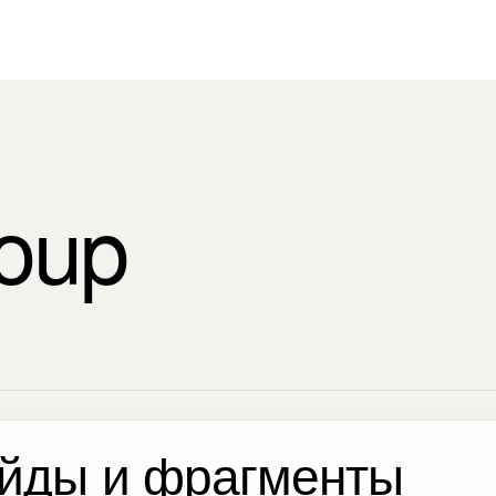
oup
йды и фрагменты