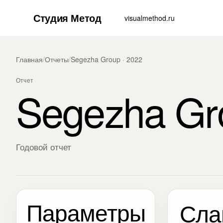
Студия Метод
visualmethod.ru
Главная
/
Отчеты
/
Segezha Group · 2022
Отчет
Segezha Gr
Годовой отчет
Параметры
Сла