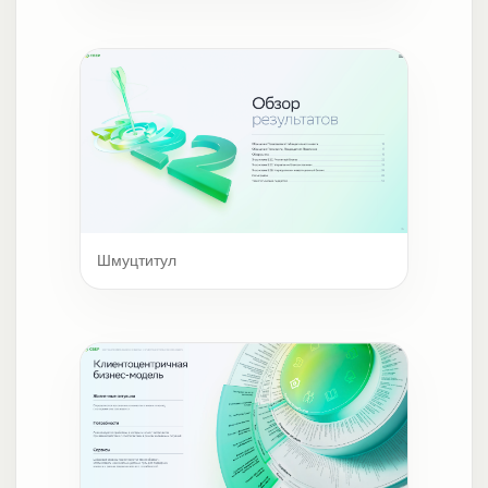
Шмуцтитул