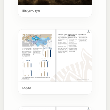
Шмуцтитул
Карта