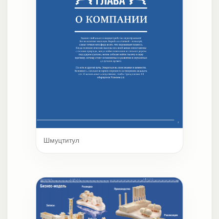
Шмуцтитул