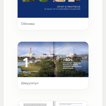
Обложка
Шмуцтитул