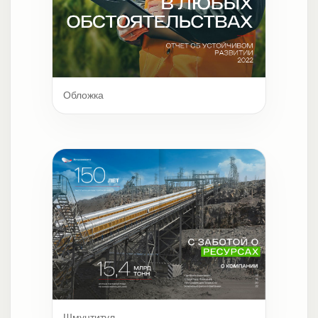
Обложка
Шмуцтитул