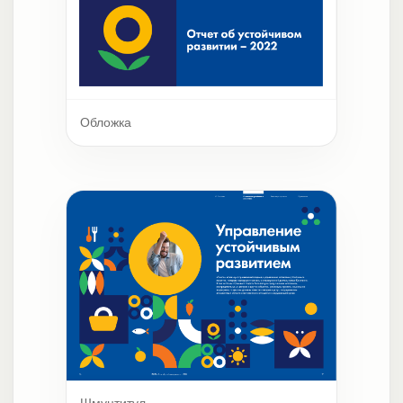
Обложка
Шмуцтитул