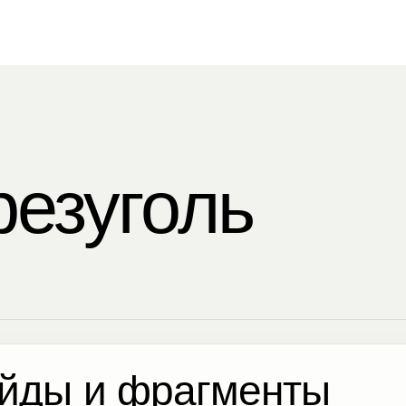
резуголь
йды и фрагменты