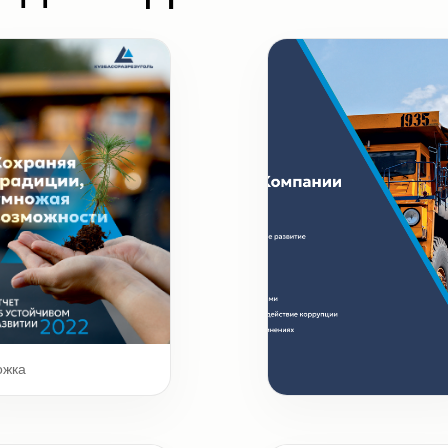
ожка
Шмуцтитул