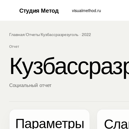
Студия Метод
visualmethod.ru
Главная
/
Отчеты
/
Кузбассразрезуголь · 2022
Отчет
Кузбассраз
Социальный отчет
Параметры
Сла