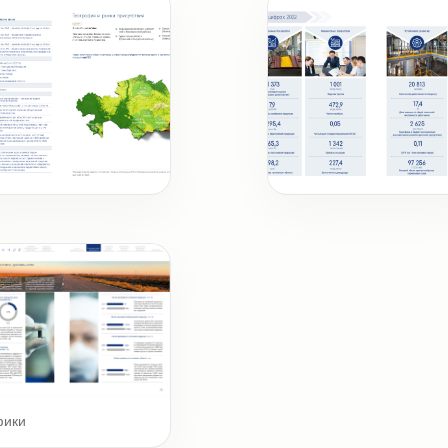
а
Ключевые цифры и фак
фики