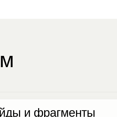
ом
йды и фрагменты