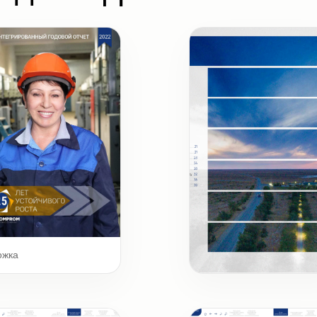
ожка
Шмуцтитул