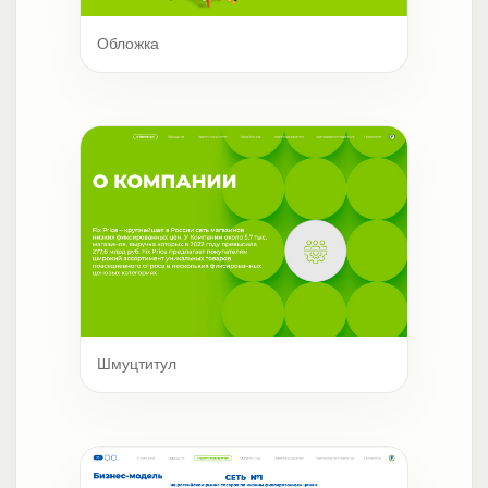
Обложка
Шмуцтитул