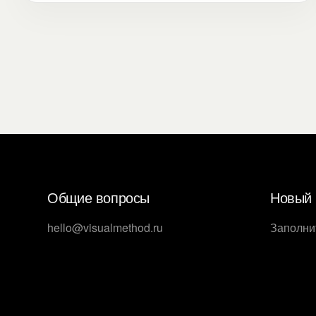
рисовать инфографику, репетировать, или
аудиторию интересует что-то другое.
Общие вопросы
Новый 
hello@visualmethod.ru
Заполни