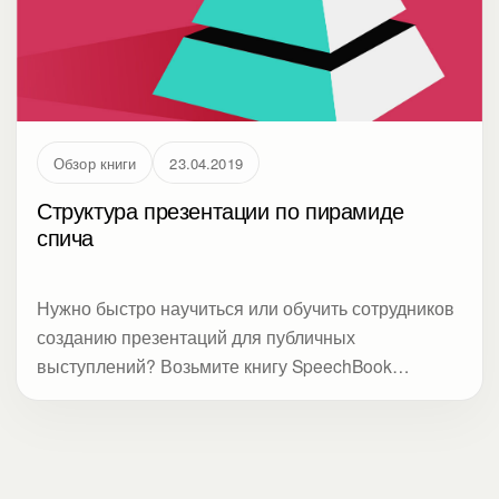
Обзор книги
23.04.2019
Структура презентации по пирамиде
спича
Нужно быстро научиться или обучить сотрудников
созданию презентаций для публичных
выступлений? Возьмите книгу SpeechBook
Алексея Андрианова. Час понадобится, чтобы ее
прочитать и взять главное: пирамиду спича, метод
недирективного воздействия на аудиторию и
правила разработки бизнес-презентаций. Автор