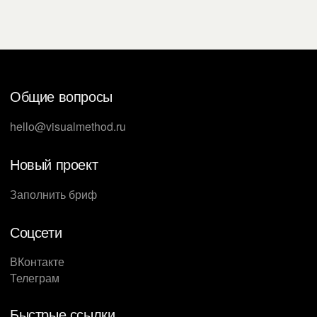
собрал в емкую выжимку действенные методики и
простым языком объясняет, как их применять. Это
книга-тренажёр.
Общие вопросы
hello@visualmethod.ru
Новый проект
Заполнить бриф
Соцсети
ВКонтакте
Телеграм
Быстрые ссылки