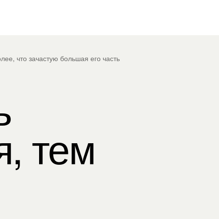
олее, что зачастую большая его часть
ь
я, тем