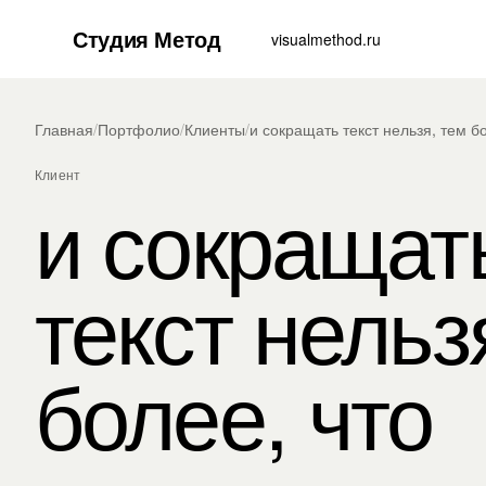
Студия Метод
visualmethod.ru
Главная
/
Портфолио
/
Клиенты
/
и сокращать текст нельзя, тем б
Клиент
и сокращат
текст нельз
более, что